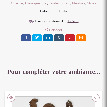
NOIR
Charme
,
Classique chic
,
Contemporain
,
Meubles
,
Styles
METAL
Fabricant : Casita
TISSU
VELOURS
Livraison à domicile :
+ d'info
MOUTARDE
56
Partager
X
86
X
59.5
CM
Pour compléter votre ambiance...