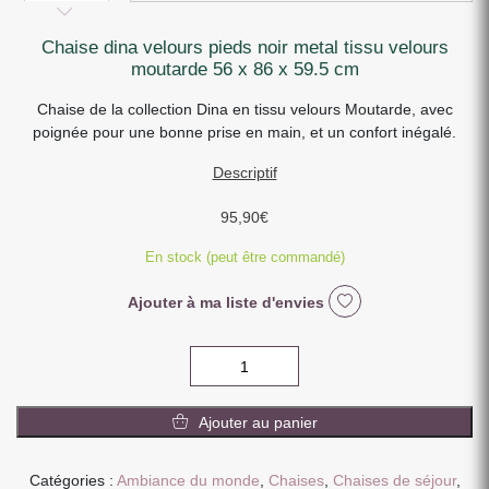
chaise dina velours pieds noir metal tissu velours
moutarde 56 x 86 x 59.5 cm
Chaise de la collection Dina en tissu velours Moutarde, avec
poignée pour une bonne prise en main, et un confort inégalé.
Descriptif
95,90
€
En stock (peut être commandé)
Ajouter à ma liste d'envies
quantité
de
CHAISE
Ajouter au panier
DINA
VELOURS
PIEDS
Catégories :
Ambiance du monde
,
Chaises
,
Chaises de séjour
,