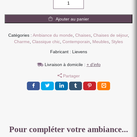
quantité
de
CHAISE
Ajouter au panier
CAMILLE
PIEDS
TUBULAIRE
Catégories :
Ambiance du monde
,
Chaises
,
Chaises de séjour
,
METAL
Charme
,
Classique chic
,
Contemporain
,
Meubles
,
Styles
NOIR
Fabricant : Lievens
ASSISE
VELOURS
Livraison à domicile :
+ d'info
OCRE
91
Partager
X
56
X
62
CM
Pour compléter votre ambiance...