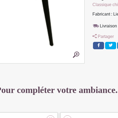
Classique ch
PIEDS
TUBULAIRE
Fabricant : L
METAL
NOIR
Livraison 
ASSISE
Partager
VELOURS
BEIGE
91
X
56
X
62
CM
our compléter votre ambiance.