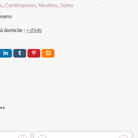
ic
,
Contemporain
,
Meubles
,
Styles
ievens
à domicile :
+ d'info
..