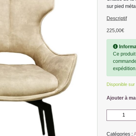
sur pied métal
Descriptif
225,00
€
Informa
Ce produit
commande, 
expédition
Disponible su
Ajouter à ma
quantité
de
CHAISE
Catégories :
CAMILLE