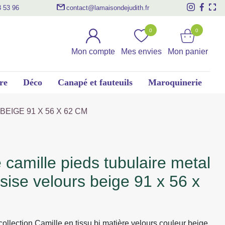
3 53 96
contact@lamaisondejudith.fr
0
0
Mon compte
Mes envies
Mon panier
re
Déco
Canapé et fauteuils
Maroquinerie
EIGE 91 X 56 X 62 CM
ssise velours beige 91 x 56 x
collection Camille en tissu bi matière velours couleur beige