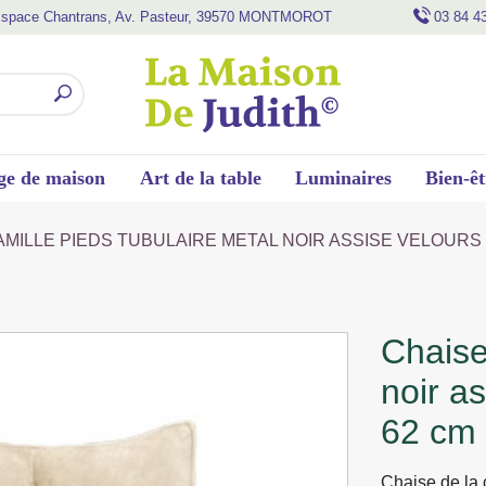
space Chantrans, Av. Pasteur, 39570 MONTMOROT
03 84 4
ge de maison
Art de la table
Luminaires
Bien-êt
AMILLE PIEDS TUBULAIRE METAL NOIR ASSISE VELOURS B
chaise camille pieds tubulaire metal
noir a
62 cm
Chaise de la 