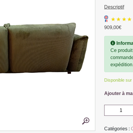
Descriptif
909,00
€
Informa
Ce produit
commande, 
expédition
Disponible su
Ajouter à ma
quantité
de
CANAPE
Catégories :
MOON