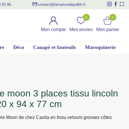
3 53 96
contact@lamaisondejudith.fr
0
0
Mon compte
Mes envies
Mon panier
re
Déco
Canapé et fauteuils
Maroquinerie
20 x 94 x 77 cm
e Moon de chez Casita en tissu velours grosses côtes