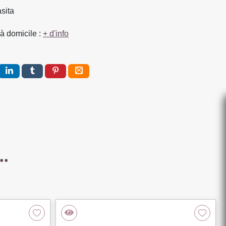
asita
à domicile :
+ d'info
..