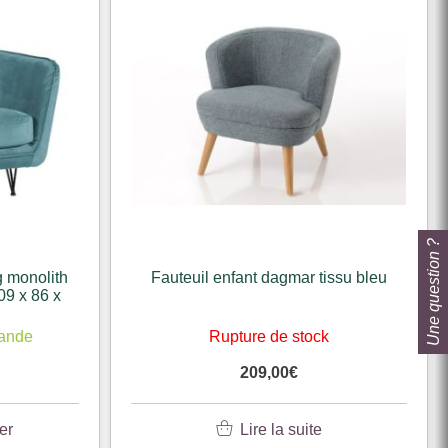
Une question ?
g monolith
Fauteuil enfant dagmar tissu bleu
109 x 86 x
mande
Rupture de stock
209,00
€
er
Lire la suite