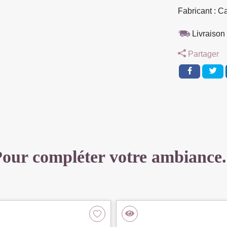
3
Fabricant : C
PLACES
TISSU
Livraison 
LINCOLN
Partager
KAKI
220
X
94
X
77
CM
our compléter votre ambiance.