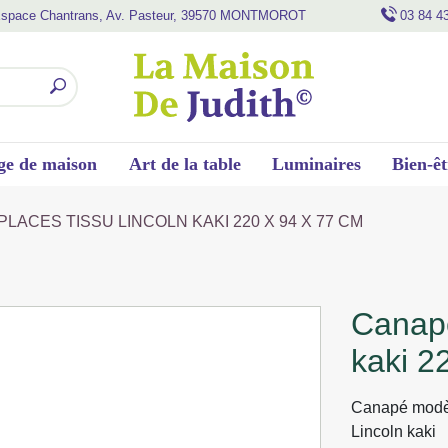
space Chantrans, Av. Pasteur, 39570 MONTMOROT
03 84 4
ge de maison
Art de la table
Luminaires
Bien-êt
LACES TISSU LINCOLN KAKI 220 X 94 X 77 CM
canape moon 3 places tissu lincoln
kaki 2
Canapé modèl
Lincoln kaki