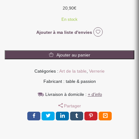
20,90
€
En stock
Ajouter à ma liste d'envies
quantité
de
Ajouter au panier
BOITE
DE
Catégories :
Art de la table
,
Verrerie
6
GOBELET
Fabricant : table & passion
BAS
24
Livraison à domicile :
+ d'info
CL
Partager
DIAMOND
GRIS