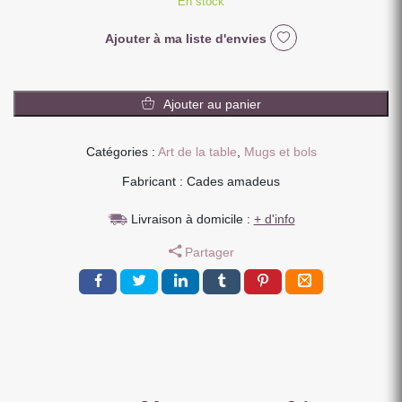
En stock
Ajouter à ma liste d'envies
quantité
de
Ajouter au panier
COFFRET
MUG
Catégories :
Art de la table
,
Mugs et bols
GIO
POIS
Fabricant : Cades amadeus
NOIR
280
Livraison à domicile :
+ d'info
ML
Partager