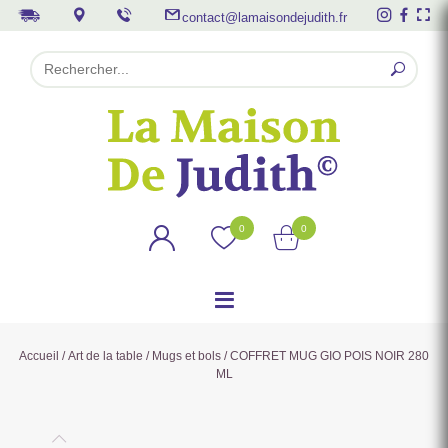
contact@lamaisondejudith.fr
0
0
Accueil
/
Art de la table
/
Mugs et bols
/ COFFRET MUG GIO POIS NOIR 280
ML