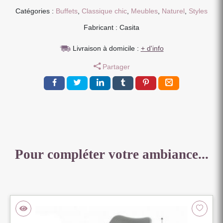
PORTES
Catégories :
Buffets
,
Classique chic
,
Meubles
,
Naturel
,
Styles
4
Fabricant : Casita
TIROIRS
193
Livraison à domicile :
+ d'info
X
50
Partager
X
88
CM
CHENE
MASSIF
Pour compléter votre ambiance...