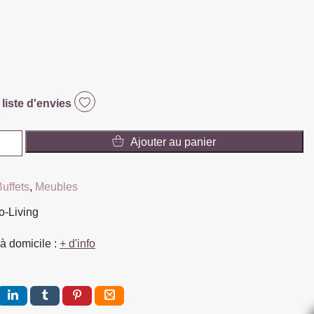
 liste d'envies
Ajouter au panier
uffets
,
Meubles
o-Living
à domicile :
+ d'info