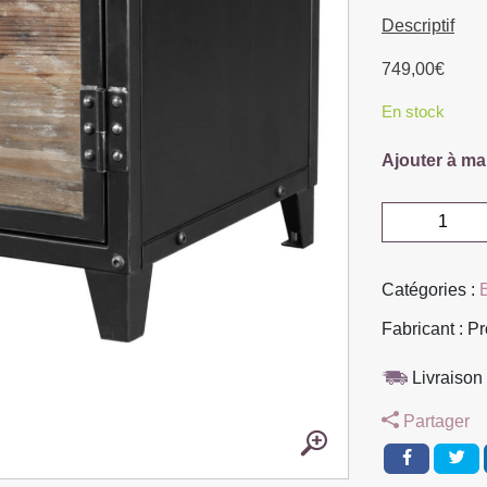
Descriptif
749,00
€
En stock
Ajouter à ma
quantité
de
BAHUT
Catégories :
B
BAS
3
Fabricant : Pr
PORTES
METAL
Livraison 
ET
Partager
BOIS
150
X