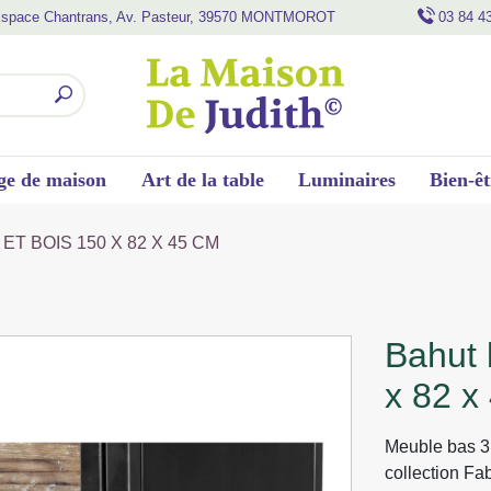
space Chantrans, Av. Pasteur, 39570 MONTMOROT
03 84 4
ge de maison
Art de la table
Luminaires
Bien-êt
T BOIS 150 X 82 X 45 CM
bahut bas 3 portes metal et bois 150
x 82 x
Meuble bas 3 
collection Fab