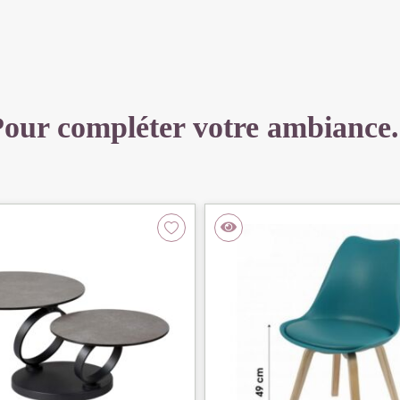
82
X
45
CM
our compléter votre ambiance.