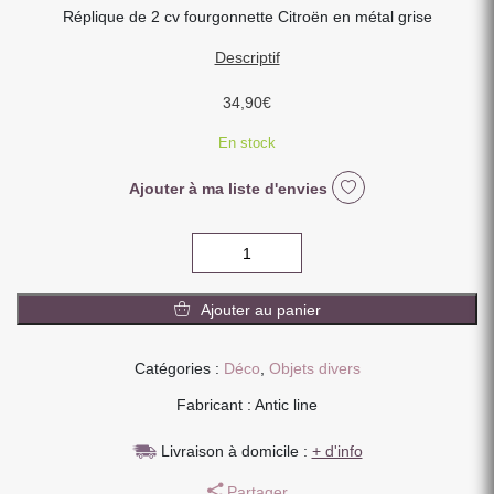
Réplique de 2 cv fourgonnette Citroën en métal grise
Descriptif
34,90
€
En stock
Ajouter à ma liste d'envies
quantité
de
VOITURE
Ajouter au panier
DECORATIVE
2CV
FOURGONNETTE
Catégories :
Déco
,
Objets divers
GRISE
Fabricant : Antic line
METAL
28
Livraison à domicile :
+ d'info
X
12.5
Partager