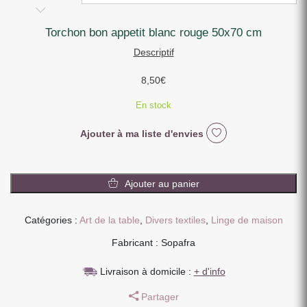
torchon bon appetit blanc rouge 50x70 cm
Descriptif
8,50
€
En stock
Ajouter à ma liste d'envies
quantité
de
Ajouter au panier
TORCHON
BON
Catégories :
Art de la table
,
Divers textiles
,
Linge de maison
APPETIT
BLANC
Fabricant : Sopafra
ROUGE
50X70
Livraison à domicile :
+ d'info
CM
Partager