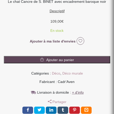
Le chat Cancre de S. BINET avec encadrement baroque noir
Descriptif
109,00
€
En stock
Ajouter à ma liste d'envies
quantité
de
Ajouter au panier
TOILE
IMPRESSION
Catégories :
Déco
,
Déco murale
S
BINET
Fabricant : Cadr'Aven
LE
CHAT
Livraison à domicile :
+ d'info
CANCRE
Partager
ENCADREMENT
NOIR
53