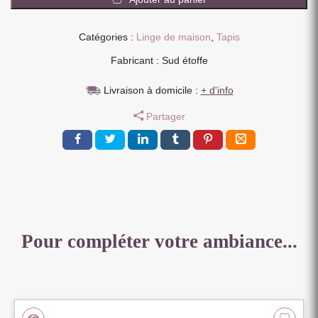
TISSE
MODELE
BATH
Catégories :
Linge de maison
,
Tapis
GRIS
Fabricant : Sud étoffe
CLAIR
60
Livraison à domicile :
+ d'info
X
90
Partager
CM
Pour compléter votre ambiance...