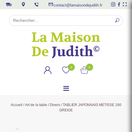
contact@lamaisondejudith.fr
0
0
Accueil
/
Art de la table
/
Divers
/ TABLIER JAPONNAIS METISSE 180
GREIGE