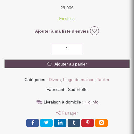
29,90
€
En stock
Ajouter à ma liste d'envies
quantité
de
TABLIER
Ajouter au panier
JAPONNAIS
METISSE
180
Catégories :
Divers
,
Linge de maison
,
Tablier
GREIGE
Fabricant : Sud Etoffe
Livraison à domicile :
+ d'info
Partager