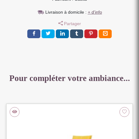
TON
Livraison à domicile :
+ d'info
MIEL
1
Partager
TIROIR
1
NICHE
120
X
40
X
60
Pour compléter votre ambiance...
CM