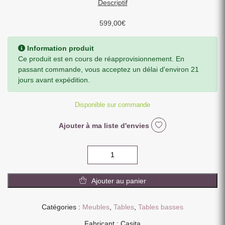
Descriptif
599,00
€
Information produit
Ce produit est en cours de réapprovisionnement. En
passant commande, vous acceptez un délai d'environ 21
jours avant expédition.
Disponible sur commande
Ajouter à ma liste d'envies
quantité
de
TABLE
Ajouter au panier
BASSE
WAVE
CHENE
Catégories :
Meubles
,
Tables
,
Tables basses
MASSIF
Fabricant : Casita
HUILE