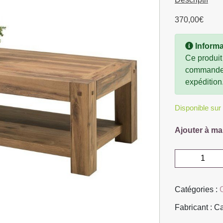
370,00
€
Informa
Ce produit
commande, 
expédition
Disponible su
Ajouter à ma
quantité
de
TABLE
Catégories :
BASSE
DOUBLE
Fabricant : C
PLATEAU