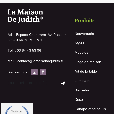
Produits
Nouveautés
Ad. : Espace Chantrans, Av. Pasteur,
39570 MONTMOROT
Styles
Tél. : 03 84 43 53 96
Meubles
Mail : contact@lamaisondejudith.fr
Linge de maison
Art de la table
Suivez-nous :
Luminaires
[mailpoet_form id="1"]
Bien-être
Déco
Canapé et fauteuils