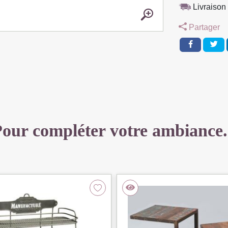
120
Livraison 
X
Partager
70
X
45
cm
CHENE
MASSIF
HUILE
our compléter votre ambiance.