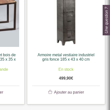
Une question ?
et bois de
Armoire metal vestiaire industriel
 35 x 35 x
gris fonce 185 x 43 x 40 cm
mande
En stock
499,90
€
er
Ajouter au panier