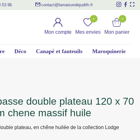
3 53 96
contact@lamaisondejudith.fr
0
0
Mon compte
Mes envies
Mon panier
re
Déco
Canapé et fauteuils
Maroquinerie
m chene massif huile
ouble plateau, en chêne huilée de la collection Lodge