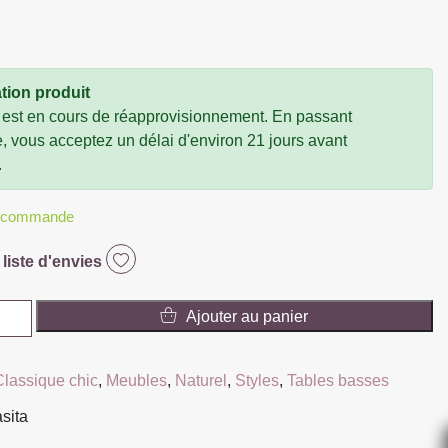
tion produit
 est en cours de réapprovisionnement. En passant
vous acceptez un délai d'environ 21 jours avant
.
r commande
 liste d'envies
Ajouter au panier
Classique chic
,
Meubles
,
Naturel
,
Styles
,
Tables basses
asita