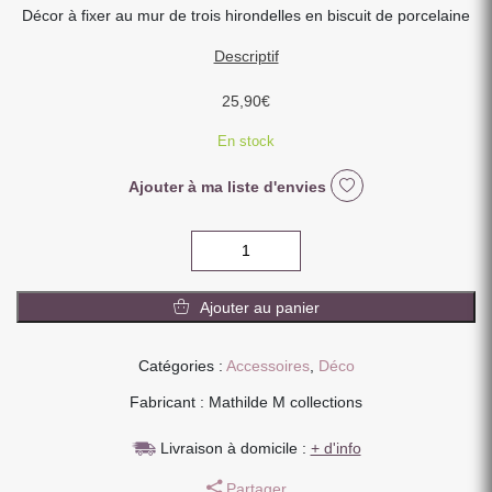
Décor à fixer au mur de trois hirondelles en biscuit de porcelaine
Descriptif
25,90
€
En stock
Ajouter à ma liste d'envies
quantité
de
SET
Ajouter au panier
DE
TROIS
HIRONDELLES
Catégories :
Accessoires
,
Déco
EN
Fabricant : Mathilde M collections
BISCUIT
DE
Livraison à domicile :
+ d'info
PORCELAINE
A
Partager