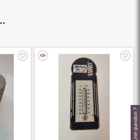
..
Une question ?