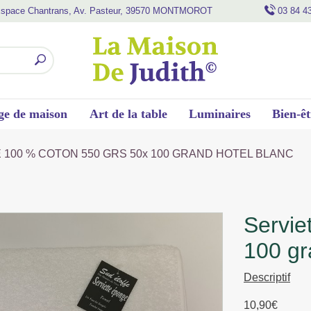
space Chantrans, Av. Pasteur, 39570 MONTMOROT
03 84 4
ge de maison
Art de la table
Luminaires
Bien-êt
E 100 % COTON 550 GRS 50x 100 GRAND HOTEL BLANC
serviette 100 % coton 550 grs 50x
100 gr
Descriptif
10,90
€