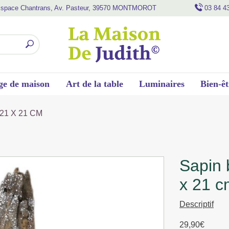
space Chantrans, Av. Pasteur, 39570 MONTMOROT
03 84 4
ge de maison
Art de la table
Luminaires
Bien-êt
21 X 21 CM
sapin bois flotte aspect grise 48 x 21
x 21 c
Descriptif
29,90
€