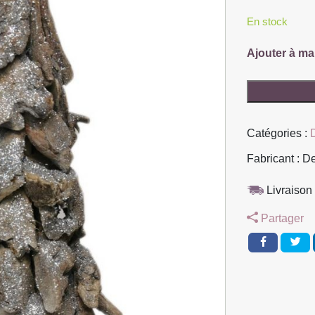
En stock
Ajouter à ma
quantité
de
SAPIN
Catégories :
BOIS
FLOTTE
Fabricant : D
ASPECT
GRISE
Livraison 
48
Partager
X
21
X
21
CM