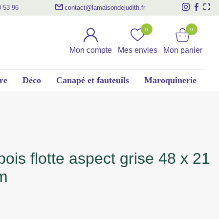
3 53 96
contact@lamaisondejudith.fr
0
0
Mon compte
Mes envies
Mon panier
re
Déco
Canapé et fauteuils
Maroquinerie
m