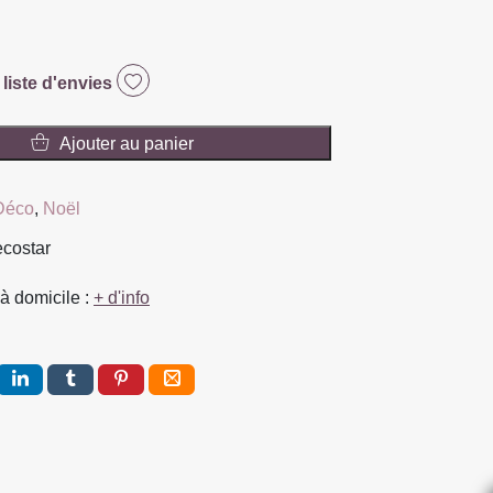
 liste d'envies
Ajouter au panier
Déco
,
Noël
ecostar
à domicile :
+ d'info