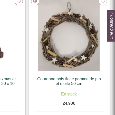
Une question ?
s xmas et
Couronne bois flotte pomme de pin
 30 x 10
et etoile 50 cm
En stock
24,90
€