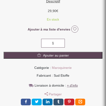
Descriptif
29,90
€
En stock
Ajouter à ma liste d'envies
quantité
de
SAC
Ajouter au panier
FAUSSE
FOURRURE
BLANCHE
Catégorie :
Maroquinerie
DEUX
Fabricant : Sud Etoffe
ANSES
38
Livraison à domicile :
+ d'info
X
30
Partager
X
12
CM