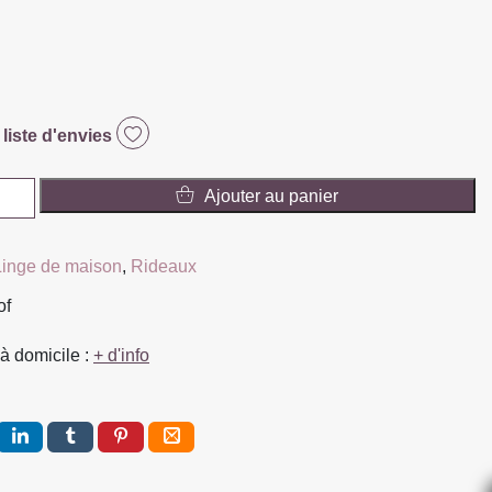
 liste d'envies
Ajouter au panier
Linge de maison
,
Rideaux
of
à domicile :
+ d'info
TA