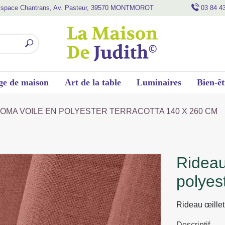
space Chantrans, Av. Pasteur, 39570 MONTMOROT
03 84 4
ge de maison
Art de la table
Luminaires
Bien-êt
LOMA VOILE EN POLYESTER TERRACOTTA 140 X 260 CM
rideau oeillet paloma voile en
polyes
Rideau œillet
Descriptif