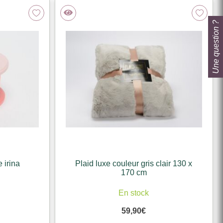
Une question ?
 irina
Plaid luxe couleur gris clair 130 x
170 cm
k
En stock
59,90
€