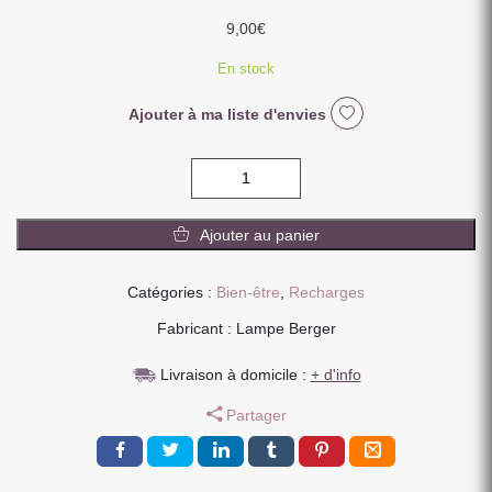
9,00
€
En stock
Ajouter à ma liste d'envies
quantité
de
RECHARGES
Ajouter au panier
DIFFUSEUR
VOITURE
SOUS
Catégories :
Bien-être
,
Recharges
L'OLIVERAIE
Fabricant : Lampe Berger
Livraison à domicile :
+ d'info
Partager