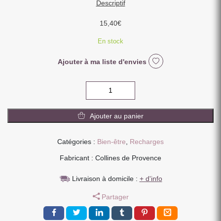
Descriptif
15,40
€
En stock
Ajouter à ma liste d'envies
quantité
de
RECHARGE
Ajouter au panier
SENTEUR
200ML
SENTEUR
Catégories :
Bien-être
,
Recharges
SILLAGE
Fabricant : Collines de Provence
MARIN
Livraison à domicile :
+ d'info
Partager