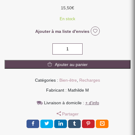
15,50
€
En stock
Ajouter à ma liste d'envies
quantité
de
RECHARGE
Ajouter au panier
POUR
DIFFUSEUR
SECRET
Catégories :
Bien-être
,
Recharges
DE
Fabricant : Mathilde M
SANTAL
200ml
Livraison à domicile :
+ d'info
Partager