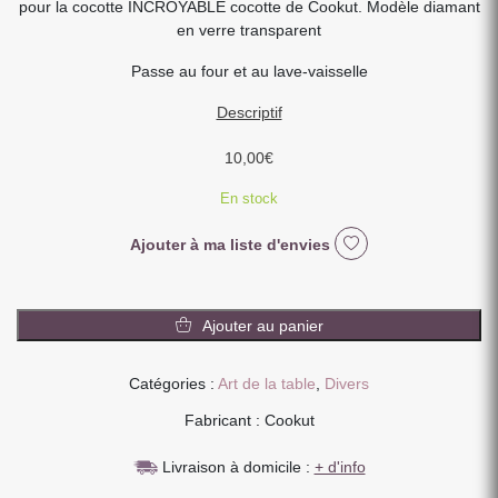
pour la cocotte INCROYABLE cocotte de Cookut. Modèle diamant
en verre transparent
Passe au four et au lave-vaisselle
Descriptif
10,00
€
En stock
Ajouter à ma liste d'envies
quantité
de
Ajouter au panier
POIGNEE
VERRE
Catégories :
Art de la table
,
Divers
TRANSPARENT
DIAMANT
Fabricant : Cookut
Livraison à domicile :
+ d'info