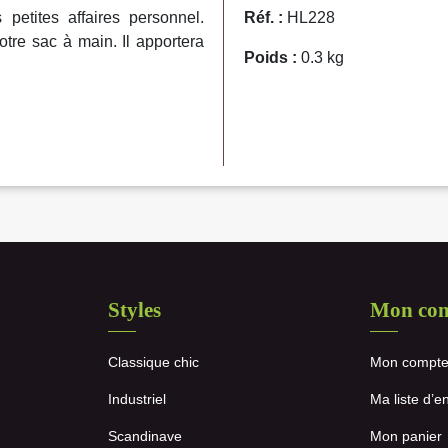
petites affaires personnel.
Réf. :
HL228
tre sac à main. Il apportera
Poids :
0.3 kg
Styles
Mon co
Classique chic
Mon compt
Industriel
Ma liste d’e
Scandinave
Mon panier