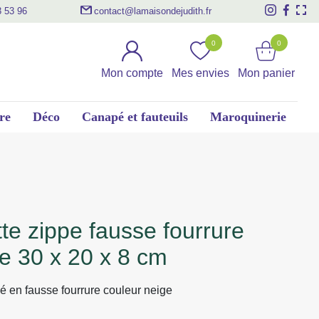
3 53 96
contact@lamaisondejudith.fr
0
0
Mon compte
Mes envies
Mon panier
re
Déco
Canapé et fauteuils
Maroquinerie
e 30 x 20 x 8 cm
é en fausse fourrure couleur neige