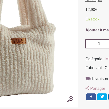
12,90
€
En stock
Ajouter à ma
quantité
de
POCHETTE
Catégorie :
M
ZIPPE
FAUSSE
Fabricant : C
FOURRURE
BLANCHE
Livraison 
30
Partager
X
20
X
8