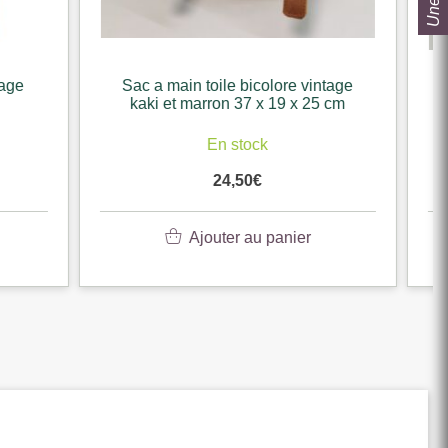
e vintage
Pochette zippe toile bicolore
x 25 cm
vintage kaki et marron 23.5 x 17.5
cm
Rupture de stock
4,90
€
er
Lire la suite