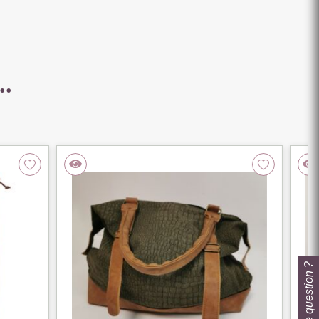
..
Une question ?