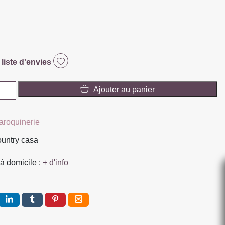
 liste d'envies
Ajouter au panier
aroquinerie
ountry casa
à domicile :
+ d'info