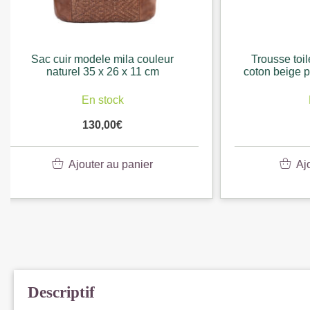
Trousse toilette pure et aventure
Sac pol
coton beige pu marron 26 x 14 x 12
ma
cm
En stock
16,90
€
Ajouter au panier
Descriptif