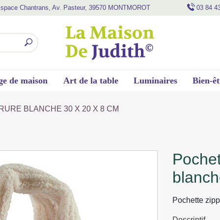
space Chantrans, Av. Pasteur, 39570 MONTMOROT
03 84 4
ge de maison
Art de la table
Luminaires
Bien-êt
URE BLANCHE 30 X 20 X 8 CM
pochette zippe fausse fourrure
blanch
Pochette zipp
Descriptif