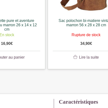
ochon bi-matiere vintage
Sac a main toile bicolor
rron 56 x 28 x 28 cm
kaki et marron 37 x 19 
Rupture de stock
En stock
34,90
€
24,50
€
Lire la suite
Ajouter au pani
Caractéristiques