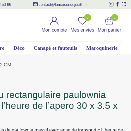
3 53 96
contact@lamaisondejudith.fr
0
0
Mon compte
Mes envies
Mon panier
re
Déco
Canapé et fauteuils
Maroquinerie
.2 CM
 l’heure de l’apero 30 x 3.5 x
is de paulownia massif avec anse de transport « L’heure de