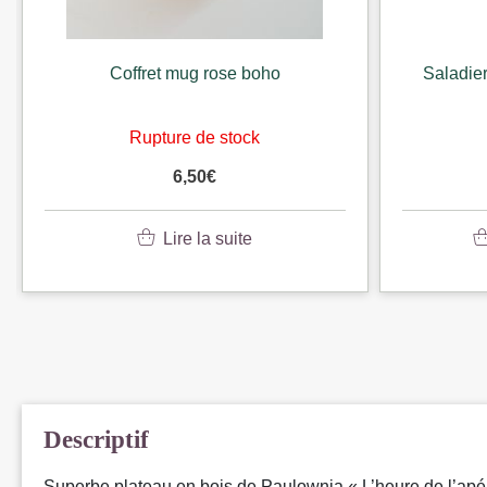
Coffret mug rose boho
Saladier
Rupture de stock
6,50
€
Lire la suite
Descriptif
Superbe plateau en bois de Paulownia « L’heure de l’apé