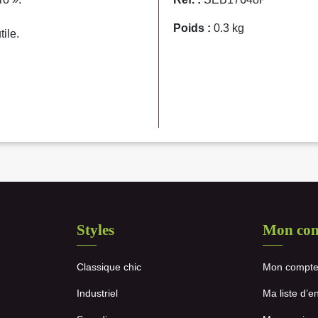
Poids :
0.3 kg
ile.
Styles
Mon co
Classique chic
Mon compt
Industriel
Ma liste d’e