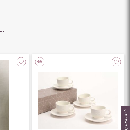
..
Une question ?