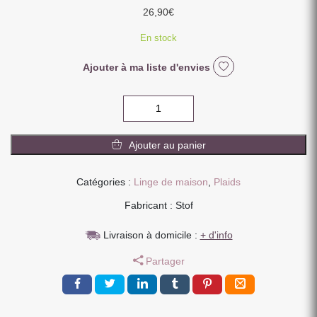
26,90
€
En stock
Ajouter à ma liste d'envies
quantité
de
PLAID
Ajouter au panier
MAGNUS
ECRU
130
Catégories :
Linge de maison
,
Plaids
X160
Fabricant : Stof
CM
Livraison à domicile :
+ d'info
Partager