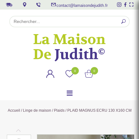
contact@lamaisondejudith.fr
0
0
Accueil
/
Linge de maison
/
Plaids
/ PLAID MAGNUS ECRU 130 X160 CM