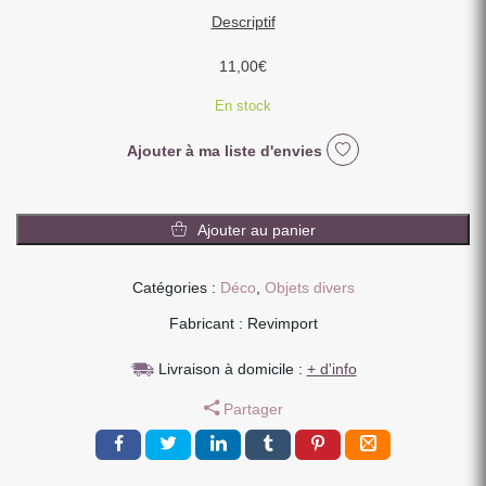
Descriptif
11,00
€
En stock
Ajouter à ma liste d'envies
quantité
de
Ajouter au panier
PIQUE
DE
Catégories :
Déco
,
Objets divers
JARDIN
PLUVIOMETRE
Fabricant : Revimport
PAPILLONS
21
Livraison à domicile :
+ d'info
X
Partager
60
X
3.5
CM