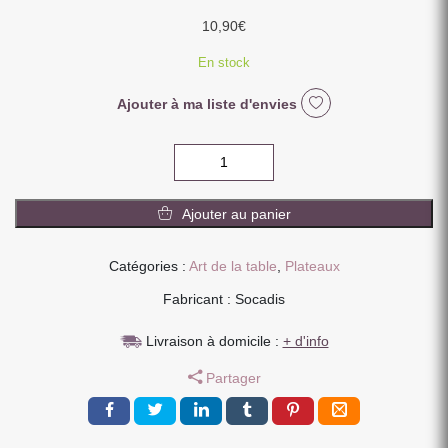
10,90
€
En stock
Ajouter à ma liste d'envies
quantité
de
PETIT
Ajouter au panier
PLATEAU
RECTANGULAIRE
AQUARELLA
Catégories :
Art de la table
,
Plateaux
25
Fabricant : Socadis
X
16
Livraison à domicile :
+ d'info
X
2
Partager
CM