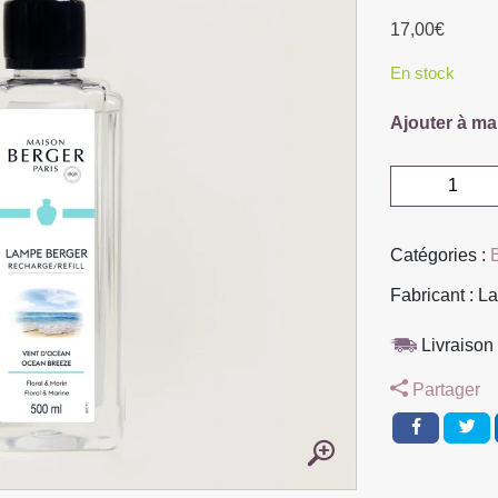
17,00
€
En stock
Ajouter à ma
quantité
de
PARFUM
Catégories :
500ML
VENT
Fabricant : L
OCEAN
Livraison 
Partager