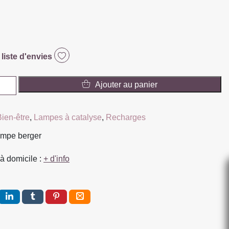
 liste d'envies
Ajouter au panier
Bien-être
,
Lampes à catalyse
,
Recharges
ampe berger
à domicile :
+ d'info