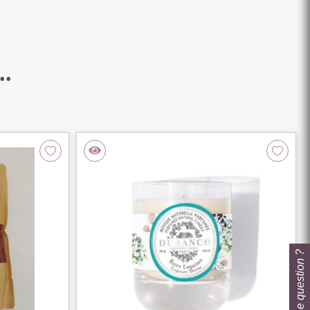
..
Une question ?