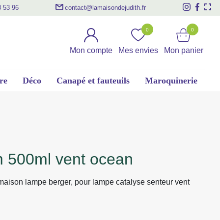
3 53 96
contact@lamaisondejudith.fr
0
0
Mon compte
Mes envies
Mon panier
re
Déco
Canapé et fauteuils
Maroquinerie
m 500ml vent ocean
maison lampe berger, pour lampe catalyse senteur vent