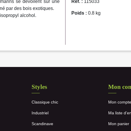
s marins se dévoilent sur une
Réf. :
115033
né par des bois exotiques.
Poids :
0.8 kg
sopropyl alcohol.
Styles
Mon co
Classique chic
Mon compt
Industriel
Ma liste d’e
Scandinave
Mon panier