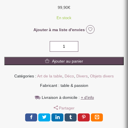
99,90
€
En stock
Ajouter à ma liste d'envies
quantité
de
PANIER
Ajouter au panier
PIQUE
NIQUE
LENNO
Catégories :
Art de la table
,
Déco
,
Divers
,
Objets divers
BRUN
Fabricant : table & passion
42
X
Livraison à domicile :
+ d'info
28
H
Partager
20
CM
EN
SAULE