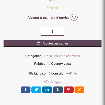
En stock
Ajouter à ma liste d'envies
quantité
de
PANIER
Ajouter au panier
METAL
GRILLAGE
BLANC
Catégories :
Déco
,
Paniers et coffres
ROND
Fabricant : Country casa
DIAMETRE
18
Livraison à domicile :
+ d'info
CM
Partager