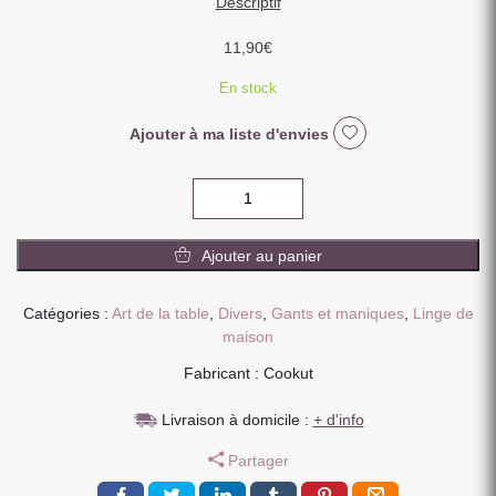
Descriptif
11,90
€
En stock
Ajouter à ma liste d'envies
quantité
de
PAIRE
Ajouter au panier
DE
MANIQUES
POUR
Catégories :
Art de la table
,
Divers
,
Gants et maniques
,
Linge de
COCOTTE
maison
COTON
Fabricant : Cookut
COULEUR
POLAIRE
Livraison à domicile :
+ d'info
Partager