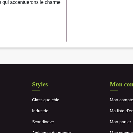
s qui accentuerons le charme
Styles
Mon co
Classique chic
Mon compt
Industriel
Ma liste d’e
Scandinave
Mon panier
Ambiance du monde
Mes comma