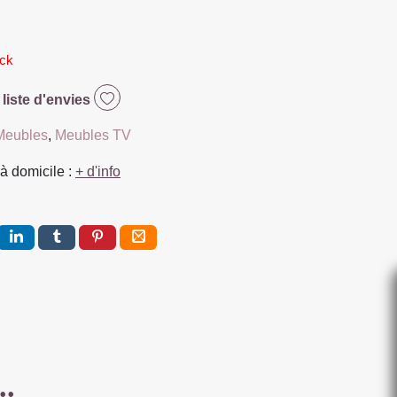
ock
 liste d'envies
Meubles
,
Meubles TV
à domicile :
+ d'info
..