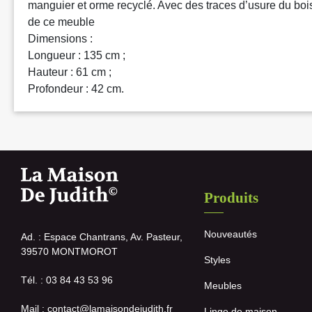
manguier et orme recyclé. Avec des traces d’usure du boi
de ce meuble
Dimensions :
Longueur : 135 cm ;
Hauteur : 61 cm ;
Profondeur : 42 cm.
Produits
Nouveautés
Ad. : Espace Chantrans, Av. Pasteur,
39570 MONTMOROT
Styles
Tél. : 03 84 43 53 96
Meubles
Mail : contact@lamaisondejudith.fr
Linge de maison