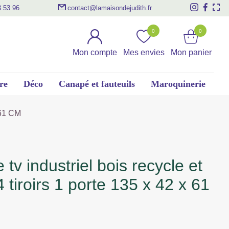
3 53 96
contact@lamaisondejudith.fr
0
0
Mon compte
Mes envies
Mon panier
re
Déco
Canapé et fauteuils
Maroquinerie
61 CM
 tiroirs 1 porte 135 x 42 x 61