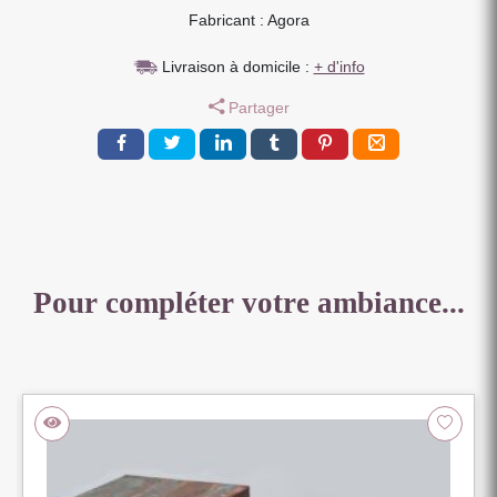
Fabricant : Agora
ET
METAL
Livraison à domicile :
+ d'info
2
PORTES
Partager
COUL
2
NICHES
150
X
55
X
50
Pour compléter votre ambiance...
CM