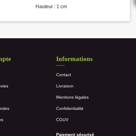
Hauteur : 1 cm
mpte
Informations
e
Contact
nvies
Livraison
Mentions légales
ndes
Confidentialité
es
CGUV
Paiement sécurisé