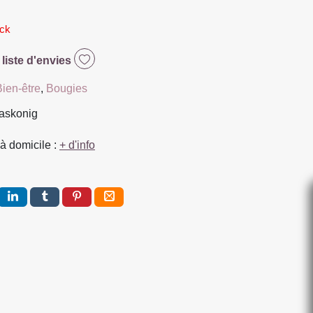
ock
 liste d'envies
Bien-être
,
Bougies
laskonig
à domicile :
+ d'info