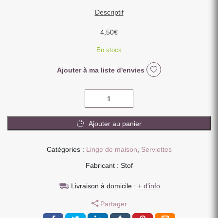
Descriptif
4,50
€
En stock
Ajouter à ma liste d'envies
quantité
de
LOT
Ajouter au panier
DE
2
SERVIETTES
Catégories :
Linge de maison
,
Serviettes
DE
Fabricant : Stof
TABLE
40
Livraison à domicile :
+ d'info
X
40
Partager
CM
RECETTE