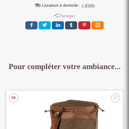
MORGADO
Livraison à domicile :
+ d'info
PIEL
Partager
CUIR
EPAIS
MARRON
23
X
23
X
6
CM
Pour compléter votre ambiance...