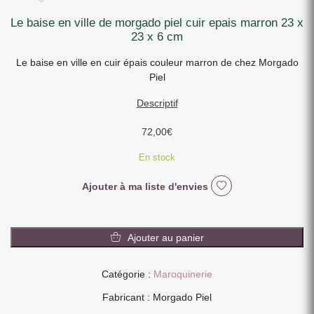
le baise en ville de morgado piel cuir epais marron 23 x
23 x 6 cm
Le baise en ville en cuir épais couleur marron de chez Morgado
Piel
Descriptif
72,00
€
En stock
Ajouter à ma liste d'envies
quantité
de
Ajouter au panier
LE
BAISE
Catégorie :
Maroquinerie
EN
VILLE
Fabricant : Morgado Piel
DE