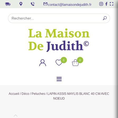
contact@lamaisondejudith.fr
0
0
Accueil
/
Déco
/
Peluches
/ LAPIN ASSIS MAYLIS BLANC 40 CM AVEC
NOEUD