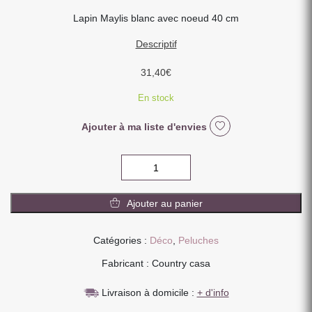
Lapin Maylis blanc avec noeud 40 cm
Descriptif
31,40
€
En stock
Ajouter à ma liste d'envies
quantité
de
LAPIN
Ajouter au panier
ASSIS
MAYLIS
BLANC
Catégories :
Déco
,
Peluches
40
Fabricant : Country casa
CM
AVEC
Livraison à domicile :
+ d'info
NOEUD