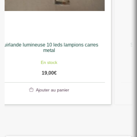
carres
Suspension en verre degrade de bleu ave
guirlande led 9 x 32 x 9 cm
En stock
7,90
€
Ajouter au panier