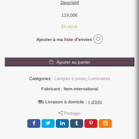
Descriptif
119,00
€
En stock
Ajouter à ma liste d'envies
quantité
de
Ajouter au panier
LAMPE
A
Catégories :
Lampes à poser
,
Luminaires
POSER
LEZARD
Fabricant : Item-international
EN
RESINE
Livraison à domicile :
+ d'info
DORE
Partager
31
X
28
X