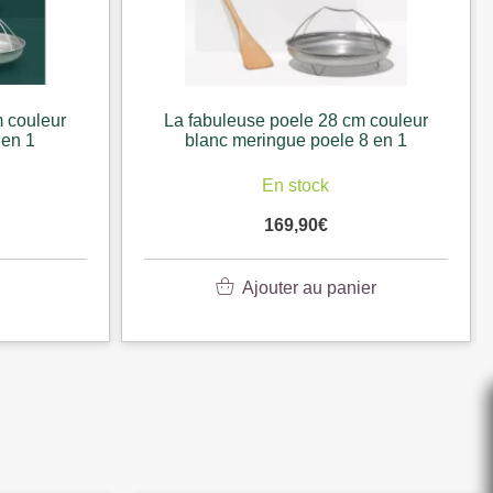
m couleur
La fabuleuse poele 28 cm couleur
8 en 1
noir meteor poele 8 en 1
En stock
169,90
€
er
Ajouter au panier