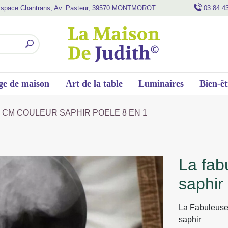
space Chantrans, Av. Pasteur, 39570 MONTMOROT
03 84 4
ge de maison
Art de la table
Luminaires
Bien-êt
8 CM COULEUR SAPHIR POELE 8 EN 1
la fabuleuse poele 28 cm couleur
saphir
La Fabuleuse
saphir