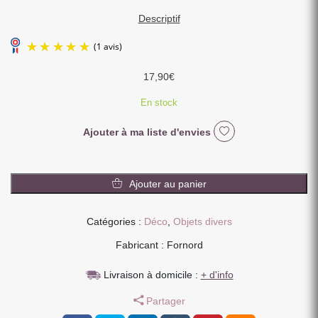
Descriptif
17,90
€
En stock
Ajouter à ma liste d'envies
(1 avis)
quantité
de
Ajouter au panier
JARDINIERE
EN
Catégories :
Déco
,
Objets divers
METAL
BLANC
Fabricant : Fornord
NATURE
PETALES
Livraison à domicile :
+ d'info
ET
Partager
BOURGEONS
ROBINET