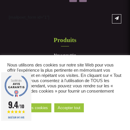
[mailpoet_form id="1"]
Produits
Nouveautés
Nous utilisons des cookies sur notre site Web pour vous
Styles
offrir l'expérience la plus pertinente en mémorisant vos
préférences et en répétant vos visites. En cliquant sur « Tout
Meubles
accepter », vous consentez à l'utilisation de TOUS les
cookies. Cependant, vous pouvez vous rendre sur les «
Linge de maison
Paramètres des cookies » pour fournir un consentement
contrôlé.
Art de la table
9.4
/10
Réglages des cookies
Accepter tout
Luminaires
BASÉ SUR 647 AVIS
Bien-être