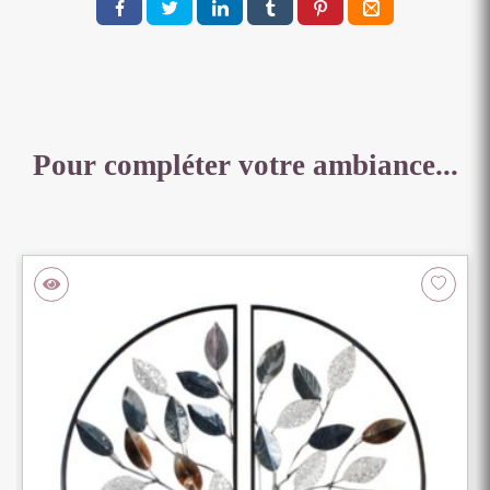
40
X
26
X
26
CM
Pour compléter votre ambiance...