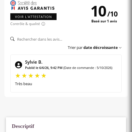
10
/
10
VOIR L'ATTESTATION
Basé sur 1 avis
Contrôle & qualité
Trier par
date décroissante
Sylvie B.
Publié le 6/6/26, 9:42 PM
(Date de commande : 5/10/2026)
Très beau
Descriptif