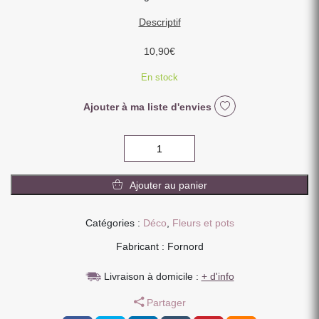
Descriptif
10,90
€
En stock
Ajouter à ma liste d'envies
quantité
de
JARDINIERE
Ajouter au panier
CACHE
POT
EN
Catégories :
Déco
,
Fleurs et pots
METAL
Fabricant : Fornord
FLOWERS
et
Livraison à domicile :
+ d'info
GARDEN
35
Partager
X