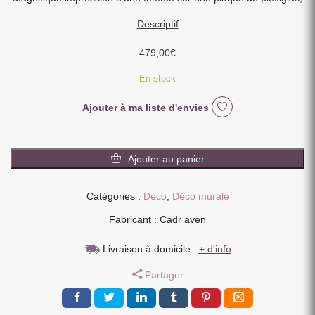
Descriptif
479,00
€
En stock
Ajouter à ma liste d'envies
quantité
de
Ajouter au panier
IMPRESSION
SUR
Catégories :
Déco
,
Déco murale
PLEXIGLAS
FEMME
Fabricant : Cadr aven
MULTICOLORE
FOND
Livraison à domicile :
+ d'info
BLEU
Partager
100
X
150