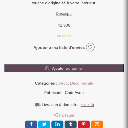
touche d’originalité à votre intérieur.
Descriptif
41,90
€
En stock
Ajouter à ma liste d'envies
quantité
de
Ajouter au panier
IMPRESSION
S
Catégories :
Déco
,
Déco murale
BINET
CHAT
Fabricant : Cadr'Aven
MONIX
SUR
Livraison à domicile :
+ d'info
DIBOND
Partager
AVEC
ATTACHE
20