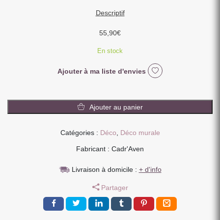
Descriptif
55,90
€
En stock
Ajouter à ma liste d'envies
quantité
de
Ajouter au panier
IMAGE
ENCADREE
Catégories :
Déco
,
Déco murale
LA
GRANDE
Fabricant : Cadr'Aven
EVASION
STEVE
Livraison à domicile :
+ d'info
MAC
Partager
QUEEN
CADRE
NOIR
40