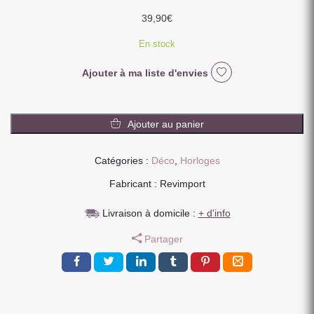
39,90
€
En stock
Ajouter à ma liste d'envies
quantité
de
Ajouter au panier
HORLOGE
TEMPUS
Catégories :
Déco
,
Horloges
BOIS
CLAIR
Fabricant : Revimport
FOND
BOIS
Livraison à domicile :
+ d'info
40
Partager
CM