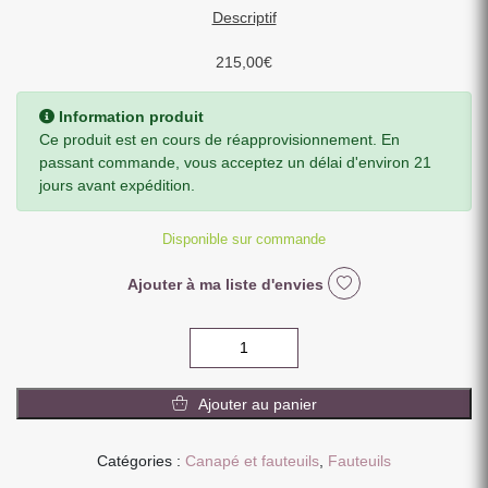
Descriptif
215,00
€
Information produit
Ce produit est en cours de réapprovisionnement. En
passant commande, vous acceptez un délai d'environ 21
jours avant expédition.
Disponible sur commande
Ajouter à ma liste d'envies
quantité
de
FAUTEUIL
Ajouter au panier
RIPPLE
TISSU
BOUCLETTE
Catégories :
Canapé et fauteuils
,
Fauteuils
KAKI