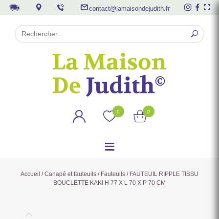
contact@lamaisondejudith.fr
0
0
Accueil
/
Canapé et fauteuils
/
Fauteuils
/ FAUTEUIL RIPPLE TISSU
BOUCLETTE KAKI H 77 X L 70 X P 70 CM