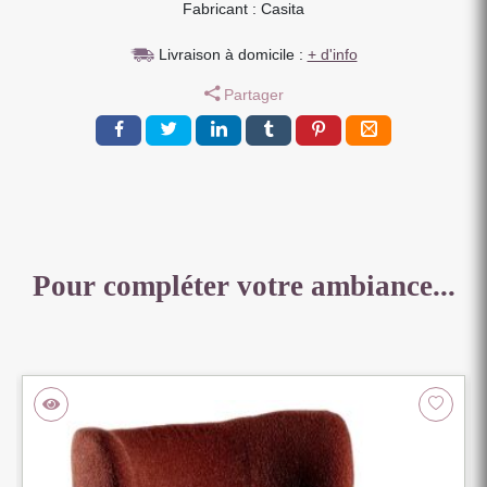
Fabricant : Casita
H
77
Livraison à domicile :
+ d'info
X
L
Partager
70
X
P
70
CM
Pour compléter votre ambiance...