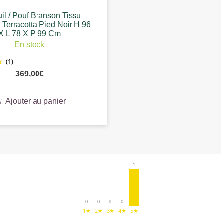
il / Pouf Branson Tissu
Terracotta Pied Noir H 96
X L 78 X P 99 Cm
En stock
(1)
369,00
€
Ajouter au panier
1
0
0
0
0
1★
2★
3★
4★
5★