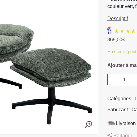
couleur vert, 
Descriptif
369,00
€
En stock (peu
Ajouter à ma
quantité
de
FAUTEUIL
Catégories :
ET
POUF
Fabricant : C
BRANSON
TISSU
Livraison 
CREMONA
Partager
VERT