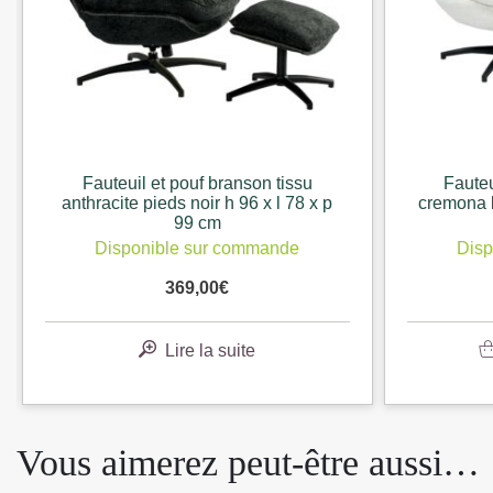
teuil et pouf branson tissu
Fauteuil et pouf bra
cite pieds noir h 96 x l 78 x p
cremona blanc pieds noi
99 cm
x p 99 cm
isponible sur commande
Disponible sur c
369,00
€
369,00
€
Lire la suite
Ajouter au 
Vous aimerez peut-être aussi…