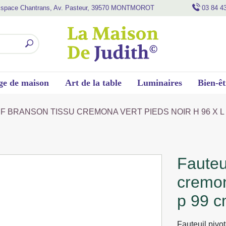
space Chantrans, Av. Pasteur, 39570 MONTMOROT
03 84 4
ge de maison
Art de la table
Luminaires
Bien-êt
UF BRANSON TISSU CREMONA VERT PIEDS NOIR H 96 X L 
fauteuil et pouf branson tissu
cremon
p 99 
Fauteuil pivo