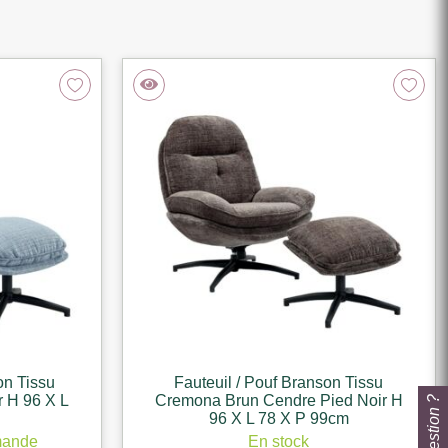
on Tissu
Fauteuil / Pouf Branson Tissu
 H 96 X L
Cremona Brun Cendre Pied Noir H
96 X L 78 X P 99cm
mande
En stock