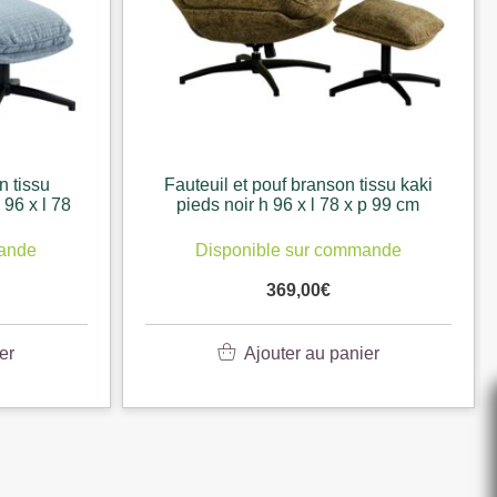
Fauteuil et pouf branson tissu kaki
Fauteui
pieds noir h 96 x l 78 x p 99 cm
moutarde 
Disponible sur commande
Dispo
369,00
€
Ajouter au panier