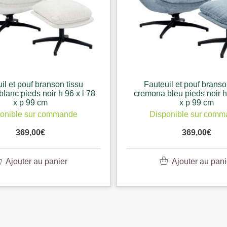
nson tissu
Fauteuil et pouf branson tissu
r h 96 x l 78
cremona bleu pieds noir h 96 x l 78
x p 99 cm
ommande
Disponible sur commande
369,00
€
panier
Ajouter au panier