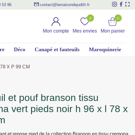
3 53 96
contact@lamaisondejudith.fr
0
0
Mon compte
Mes envies
Mon panier
re
Déco
Canapé et fauteuils
Maroquinerie
78 X P 99 CM
a vert pieds noir h 96 x l 78 x
cm
tant et repose pied de la collection Branson en tissu cremona