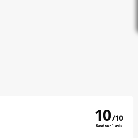
10
/
10
Basé sur 1 avis