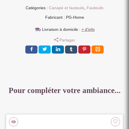
BERGEN
Catégories :
Canapé et fauteuils
,
Fauteuils
TISSU
Fabricant : PG-Home
TERRACOTTA
PIEDS
Livraison à domicile :
+ d'info
NOIR
H
Partager
106
X
L
81
X
P
89.5
CM
Pour compléter votre ambiance...